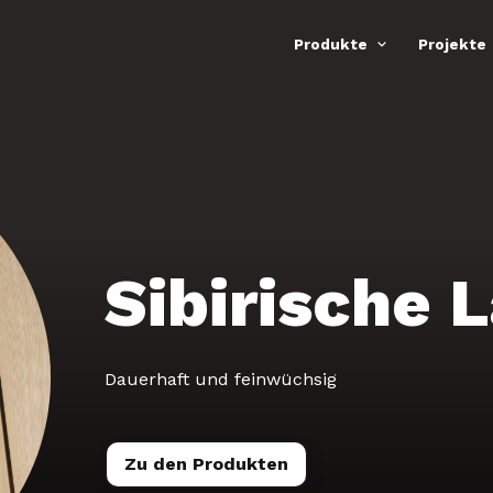
Produkte
Projekte
Nach Verwendungszweck
Öffnungszeiten
07:00-12:00
Mo-Do:
13:00-16:30
Fassade
07:00-12:00
Freitag:
13:00-17:00
Terrasse
Samstag
geschlossen
Wohnen
Holz im Garten
e
Konstruktionsholz
Sibirische 
Dauerhaft und feinwüchsig
Zu den Produkten