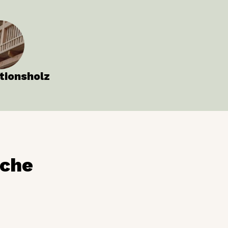
tionsholz
rche