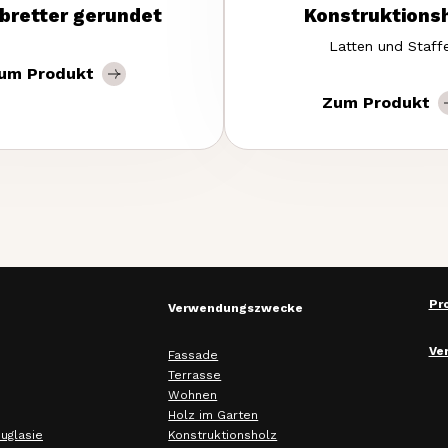
bretter gerundet
Kon­strukt­ions­
Latten und Staffe
um Produkt
Zum Produkt
Pr
Verwendungszwecke
Ve
Fassade
Terrasse
Wohnen
Holz im Garten
uglasie
Konstruktionsholz