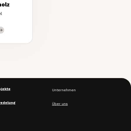
holz
l
ojekte
Unternehmen
redelung
Über uns