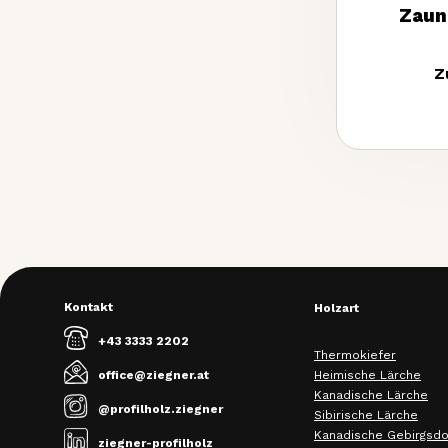
Zaun
Z
Kontakt
Holzart
+43 3333 2202
Thermokiefer
Heimische Lärche
office@ziegner.at
Kanadische Lärche
@profilholz.ziegner
Sibirische Lärche
Kanadische Gebirgsdo
ziegner-profilholz