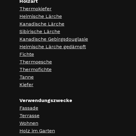
Holzart
a
Thermokiefer
t
Heimische Lärche
Kanadische Lärche
i
Sibirische Lärche
o
Kanadische Gebirgsdouglasie
n
Heimische Lärche gedämpft
Fichte
Thermoesche
Thermofichte
Tanne
Kiefer
Verwendungszwecke
Fassade
Terrasse
Wohnen
Holz im Garten