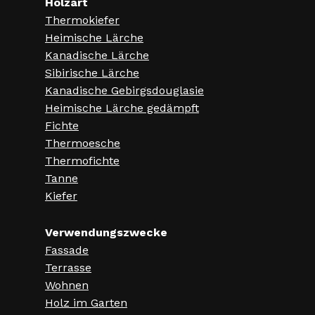
Holzart
a
Thermokiefer
t
Heimische Lärche
Kanadische Lärche
i
Sibirische Lärche
o
Kanadische Gebirgsdouglasie
n
Heimische Lärche gedämpft
Fichte
Thermoesche
Thermofichte
Tanne
Kiefer
Verwendungszwecke
Fassade
Terrasse
Wohnen
Holz im Garten