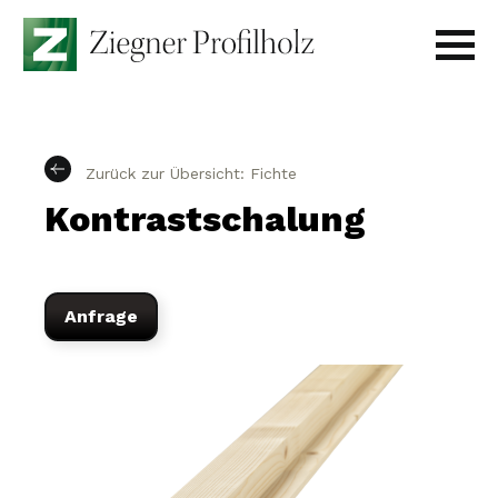
Skip
to
content
Produkte
Projekte
Zurück zur Übersicht: Fichte
Kontrastschalung
Unternehmen
Kontakt
Anfrage
Anfrage senden