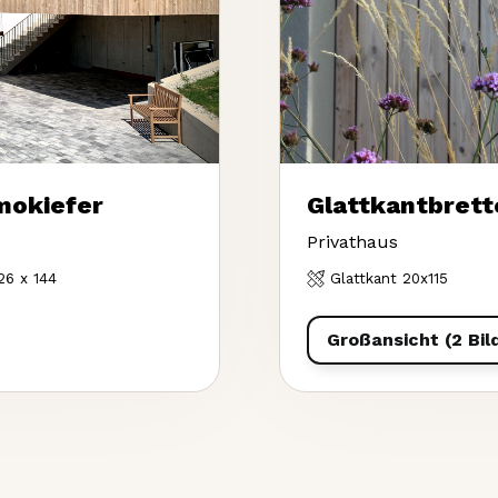
mokiefer
Glattkantbrett
Privathaus
 26 x 144
Glattkant 20x115
Großansicht (2 Bil